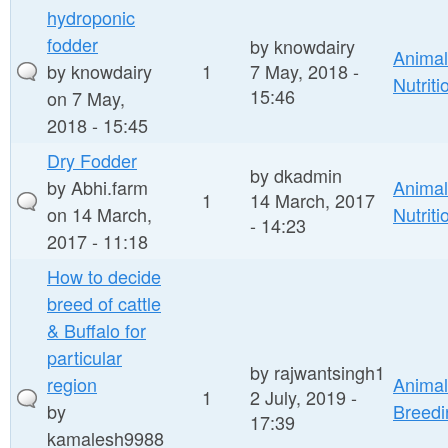
hydroponic
fodder
by
knowdairy
Animal
by
knowdairy
1
7 May, 2018 -
Nutriti
15:46
on 7 May,
2018 - 15:45
Dry Fodder
by
dkadmin
by
Abhi.farm
Animal
1
14 March, 2017
on 14 March,
Nutriti
- 14:23
2017 - 11:18
How to decide
breed of cattle
& Buffalo for
particular
by
rajwantsingh1
region
Animal
1
2 July, 2019 -
by
Breedi
17:39
kamalesh9988