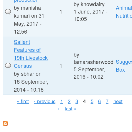
by
knowdairy
by
manisha
Animal
1
1 June, 2017 -
kumari
on 31
Nutriti
10:05
May, 2017 -
12:56
Salient
Features of
by
19th Livestock
Sugges
tamarasherwood
Census
1
5 September,
Box
by
sbhar
on
2016 - 10:02
18 September,
2014 - 10:18
P
« first
‹ previous
1
2
3
4
5
6
7
next
›
last »
a
g