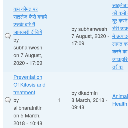
साइलेज: 
कम कीमत पर
की कमी 
साइलेज कैसे बनाये
दूर करन
उसके बारे में
डेरी व्य
by
subhanwesh
जानकारी दीजिये
7 August, 2020 -
में उत्पा
by
17:09
लागत क
subhanwesh
करने का
on 7 August,
व्यावहार
2020 - 17:09
तरीका
Preventation
Of Kitosis and
treatment
by
dkadmin
Animal
by
1
8 March, 2018 -
Health
09:48
allbharatnitin
on 5 March,
2018 - 10:48