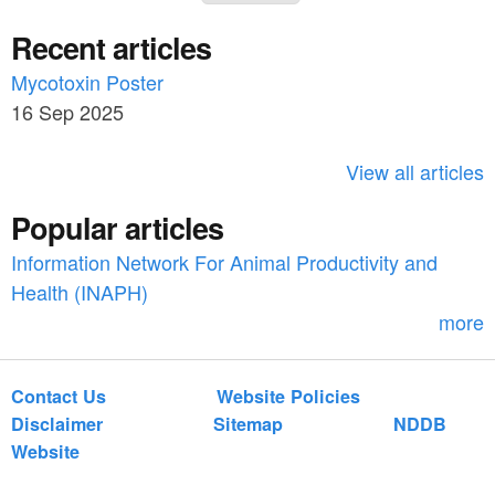
e
a
Recent articles
a
r
c
Mycotoxin Poster
r
h
16 Sep 2025
c
h
View all articles
f
Popular articles
o
Information Network For Animal Productivity and
r
Health (INAPH)
m
more
Contact Us
Website Policies
Disclaimer
Sitemap
NDDB
Website