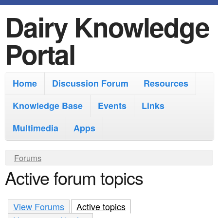
Dairy Knowledge
S
k
Portal
i
p
M
Home
Discussion Forum
Resources
t
a
o
Knowledge Base
Events
Links
i
m
Multimedia
Apps
n
a
m
i
Y
Forums
e
Active forum topics
n
o
n
u
c
u
a
View Forums
o
Active topics
(active tab)