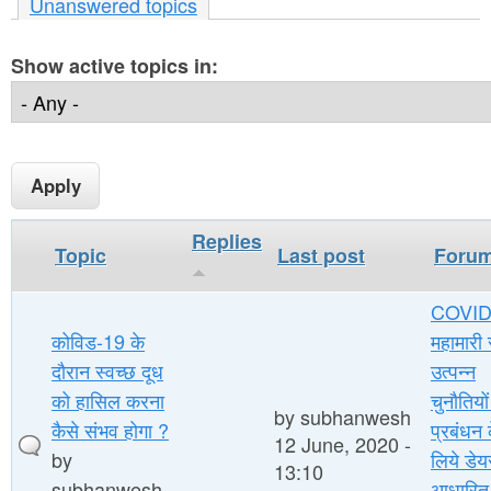
r
Unanswered topics
n
e
t
Show active topics in:
h
e
e
n
r
t
e
Replies
Topic
Last post
Foru
COVID
कोविड-19 के
महामारी 
दौरान स्वच्छ दूध
उत्पन्न
को हासिल करना
चुनौतियों
by
subhanwesh
कैसे संभव होगा ?
प्रबंधन 
12 June, 2020 -
by
लिये डेय
13:10
subhanwesh
आधारित