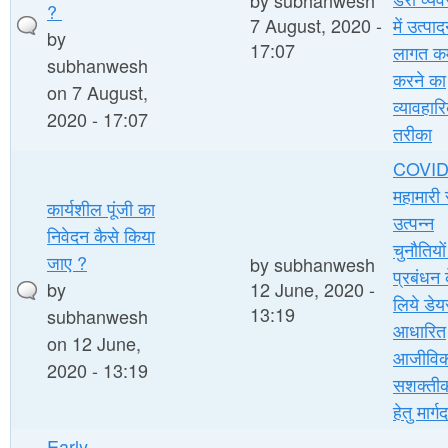
?
7 August, 2020 -
में उत्पा
by
17:07
लागत क
subhanwesh
करने का
on 7 August,
व्यावहार
2020 - 17:07
तरीका
COVID
महामारी 
कार्यशील पूंजी का
उत्पन्न
निवेदन कैसे किया
चुनौतियों
जाए ?
by
subhanwesh
प्रबंधन 
by
12 June, 2020 -
लिये डेय
13:19
subhanwesh
आधारित
on 12 June,
आजीविक
2020 - 13:19
सशक्ती
हेतु मार्ग
Early