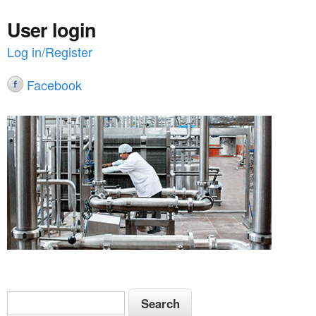
e
s
User login
Log in/Register
Facebook
S
S
e