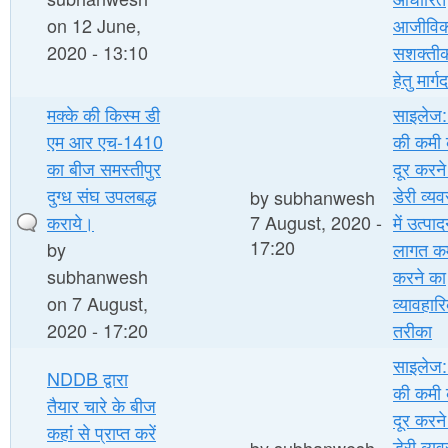
on 12 June,
आजीविक
2020 - 13:10
सशक्ती
हेतु मार्ग
मक्के की किस्म डी
साइलेज: 
एम आर एच-1410
की कमी 
का बीज समस्तीपुर
दूर करन
दुग्ध संघ उपलबद्ध
डेरी व्य
by
subhanwesh
कराये।
7 August, 2020 -
में उत्पा
17:20
by
लागत क
subhanwesh
करने का
on 7 August,
व्यावहार
2020 - 17:20
तरीका
साइलेज: 
NDDB द्वारा
की कमी 
तैयार चारे के बीज
दूर करन
कहां से प्राप्त करें
डेरी व्य
by
subhanwesh