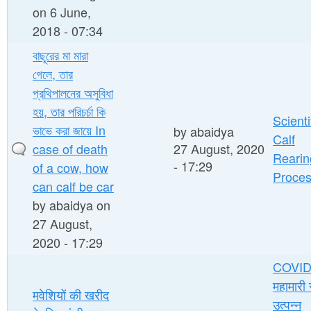
on 6 June,
2018 - 07:34
বাছূরের মা মারা
গেলে, তার
প্রথিপালনের অসুবিধা
হয়, তার পরিচর্চা কি
Scienti
ভাভে করা জায়ে In
by
abaidya
Calf
case of death
27 August, 2020
Rearin
- 17:29
of a cow, how
Proce
can calf be car
by
abaidya
on
27 August,
2020 - 17:29
COVID
महामारी 
मवेशियों की खरीद
उत्पन्न