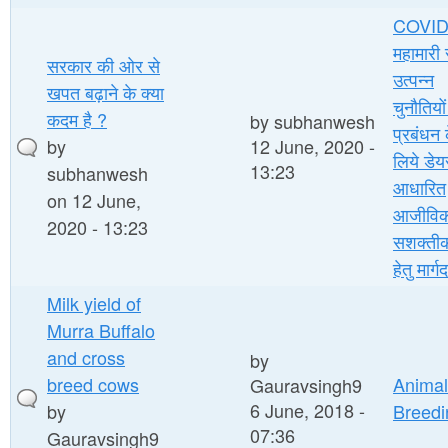
COVID
महामारी 
सरकार की ओर से
उत्पन्न
खपत बढ़ाने के क्या
चुनौतियों
कदम है ?
by
subhanwesh
प्रबंधन 
by
12 June, 2020 -
लिये डेय
13:23
subhanwesh
आधारित
on 12 June,
आजीविक
2020 - 13:23
सशक्ती
हेतु मार्ग
Milk yield of
Murra Buffalo
and cross
by
breed cows
Animal
Gauravsingh9
6 June, 2018 -
by
Breedi
07:36
Gauravsingh9