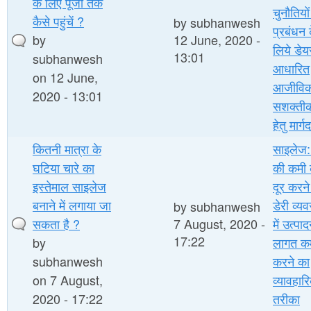
के लिए पूंजी तक
चुनौतियों
कैसे पहुंचें ?
by
subhanwesh
प्रबंधन 
by
12 June, 2020 -
लिये डेय
13:01
subhanwesh
आधारित
on 12 June,
आजीविक
2020 - 13:01
सशक्ती
हेतु मार्ग
कितनी मात्रा के
साइलेज: 
घटिया चारे का
की कमी 
इस्तेमाल साइलेज
दूर करन
बनाने में लगाया जा
डेरी व्य
by
subhanwesh
सकता है ?
7 August, 2020 -
में उत्पा
17:22
by
लागत क
subhanwesh
करने का
on 7 August,
व्यावहार
2020 - 17:22
तरीका