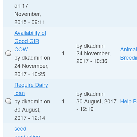
on 17
November,
2015 - 09:11
Availability of
Good GIR
by
dkadmin
COW
Animal
1
24 November,
by
dkadmin
on
Breedi
2017 - 10:36
24 November,
2017 - 10:25
Require Dairy
loan
by
dkadmin
by
dkadmin
on
1
30 August, 2017
Help B
- 12:19
30 August,
2017 - 12:14
seed
production