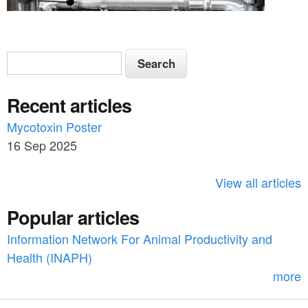
n
f
o
r
S
S
G
e
e
r
a
e
Recent articles
a
r
e
n
c
Mycotoxin Poster
r
F
h
16 Sep 2025
o
c
d
h
d
View all articles
e
f
r
Popular articles
(
o
E
Information Network For Animal Productivity and
n
r
Health (INAPH)
g
m
l
more
i
s