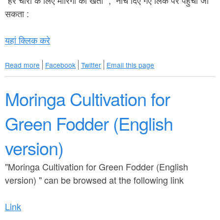
"हरे चारा के लिए मोरिंगा की खेती" , नीचे दिए गए लिंक पर पहुँचा जा
n
सकता :
t
यहां क्लिक करे
e
n
Read more
a
Facebook
Twitter
Email this page
b
t
o
Moringa Cultivation for
u
t
ह
Green Fodder (English
रे
चा
version)
रा
के
लि
"Moringa Cultivation for Green Fodder (English
ए
version) " can be browsed at the following link
मो
रिं
गा
Link
की