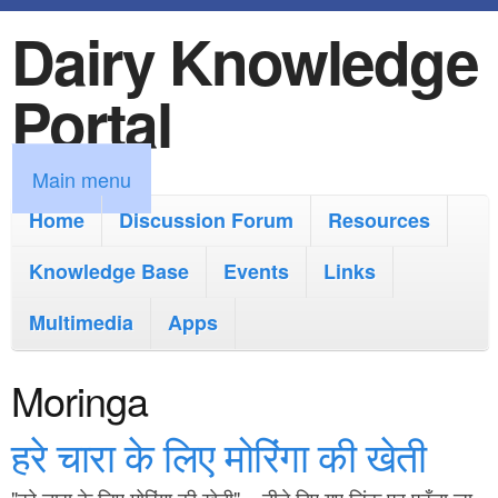
Dairy Knowledge
S
k
Portal
i
p
M
Main menu
t
a
Home
Discussion Forum
Resources
o
i
Knowledge Base
m
Events
Links
n
a
Multimedia
Apps
m
i
e
Moringa
n
n
c
हरे चारा के लिए मोरिंगा की खेती
u
o