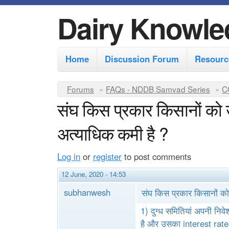
Dairy Knowle
M
Home
Discussion Forum
Resourc
a
i
Y
Forums
»
FAQs - NDDB Samvad Series
»
CO
n
संघ किस प्रकार किसानों को 
o
m
u
अत्याधिक कमी है ?
e
a
r
n
Log in
or
register
to post comments
e
u
12 June, 2020 - 14:53
h
subhanwesh
संघ किस प्रकार किसानों को
e
1) दुग्ध समितियां अपनी निवे
r
है और उसका interest rate 