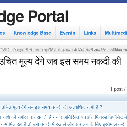
S
dge Portal
k
i
es
Knowledge Base
Events
Links
Multimed
p
t
VID-19 महामारी से उत्पन्न चुनौतियों के प्रबंधन के लिये डेयरी आधारित आजीविका सशक
o
उचित मूल्य देंगे जब इस समय नकदी की
m
a
i
1 post /
n
c
 उचित मूल्य देंगे जब इस समय नकदी की अत्याधिक कमी है ?
o
श राशि की समीक्षा कर सकती हैं - यदि अतिरिक्त धनराशि फ़िक्स्ड डिपॉज़िट मे
n
कम मिल रहा है तो उसे नकदी में रख लें और संचालन के लिए इस्तेमाल करें 