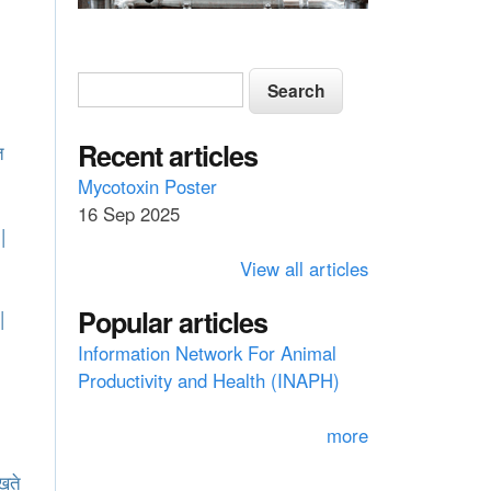
S
S
e
e
a
a
Recent articles
त
r
c
r
Mycotoxin Poster
h
16 Sep 2025
c
|
h
View all articles
f
Popular articles
|
o
Information Network For Animal
r
Productivity and Health (INAPH)
m
more
रखते