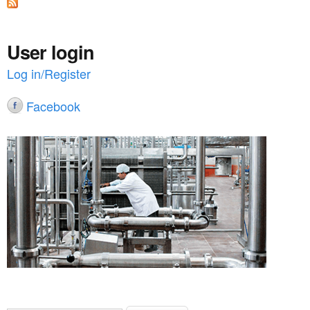
g
e
s
User login
Log in/Register
Facebook