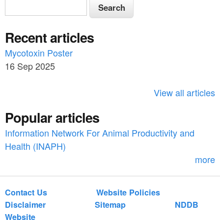
S
S
e
e
a
Recent articles
a
r
c
Mycotoxin Poster
r
h
16 Sep 2025
c
h
View all articles
f
Popular articles
o
Information Network For Animal Productivity and
r
Health (INAPH)
m
more
Contact Us
Website Policies
Disclaimer
Sitemap
NDDB
Website