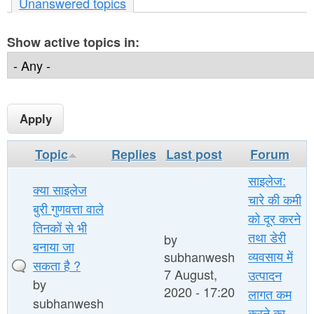
r
Unanswered topics
n
e
t
Show active topics in:
h
e
e
n
r
t
e
Topic
Replies
Last post
Forum
साइलेज:
क्या साइलेज
चारे की कमी
बुरी गुणवत्ता वाले
को दूर करने
तिनकों से भी
तथा डेरी
by
बनाया जा
व्यवसाय में
subhanwesh
सकता है ?
7 August,
उत्पादन
by
2020 - 17:20
लागत कम
subhanwesh
करने का