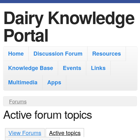
Dairy Knowledge
S
k
Portal
i
p
M
Home
Discussion Forum
Resources
t
a
o
Knowledge Base
Events
Links
i
m
Multimedia
Apps
n
a
m
i
Y
Forums
e
Active forum topics
n
o
n
u
c
u
a
View Forums
o
Active topics
(active tab)